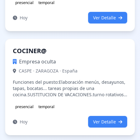
presencial
temporal
Hoy
Ver Detalle
COCINER@
Empresa oculta
CASPE · ZARAGOZA · España
Funciones del puesto:Elaboración menús, desayunos,
tapas, bocatas... tareas propias de una
cocina.SUSTITUCION DE VACACIONES.turno rotativos
de 5 días de trabajo y dos de descanso y…
presencial
temporal
Hoy
Ver Detalle