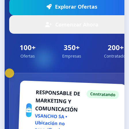
Explorar Ofertas
Comenzar Ahora
100+
350+
200+
Ofertas
Empresas
Contratados
RESPONSABLE DE
MARKETING Y
Contratando
COMUNICACIÓN
VSANCHO SA •
Ubicación no