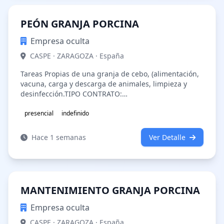
PEÓN GRANJA PORCINA
Empresa oculta
CASPE · ZARAGOZA · España
Tareas Propias de una granja de cebo, (alimentación,
vacuna, carga y descarga de animales, limpieza y
desinfección.TIPO CONTRATO:
IndefinidoEXPERIENCIA: a tener en
cuentaincorporac…
presencial
indefinido
Hace 1 semanas
Ver Detalle
MANTENIMIENTO GRANJA PORCINA
Empresa oculta
CASPE · ZARAGOZA · España